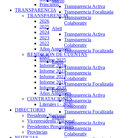
Marzo
Principios
Transparencia Activa
TRANSPARENCIA
Transparencia Focalizada
TRANSPARENCIA
Transparencia
2026
Colaborativ
2025
Abril
2024
Transparencia Activa
2023
Transparencia
2022
Colaborativ
Años Anteriores
Transparencia Focalizada
RENDICIÓN DE CUENTAS
2025
Informe 2025
Enero
Informe 2024
Transparencia Activa
Informe 2023
Transparencia
Informe 2022
Colaborativ
Informe 2021
Transparencia Focalizada
Informe 2020
Febrero
Años Anteriores
Transparencia Activa
CONTRATACIONES
Transparencia
Literales i - 2020
Colaborativ
DIRECTORIO
Transparencia Focalizada
Presidente Nacional
Marzo
Vicepresidenta Nacional
Transparencia Activa
Presidentes Provinciales
Transparencia
Provincias
Colaborativ
NOTICIAS