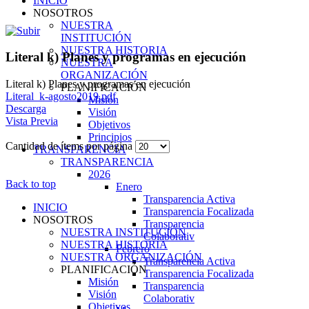
INICIO
NOSOTROS
NUESTRA
INSTITUCIÓN
NUESTRA HISTORIA
Literal k) Planes y programas en ejecución
NUESTRA
ORGANIZACIÓN
Literal k) Planes y programas en ejecución
PLANIFICACIÓN
Literal_k-agosto2019.pdf
Misión
Descarga
Visión
Vista Previa
Objetivos
Principios
Cantidad de ítems por página
TRANSPARENCIA
TRANSPARENCIA
2026
Back to top
Enero
Transparencia Activa
INICIO
Transparencia Focalizada
NOSOTROS
Transparencia
NUESTRA INSTITUCIÓN
Colaborativ
NUESTRA HISTORIA
Febrero
NUESTRA ORGANIZACIÓN
Transparencia Activa
PLANIFICACIÓN
Transparencia Focalizada
Misión
Transparencia
Visión
Colaborativ
Objetivos