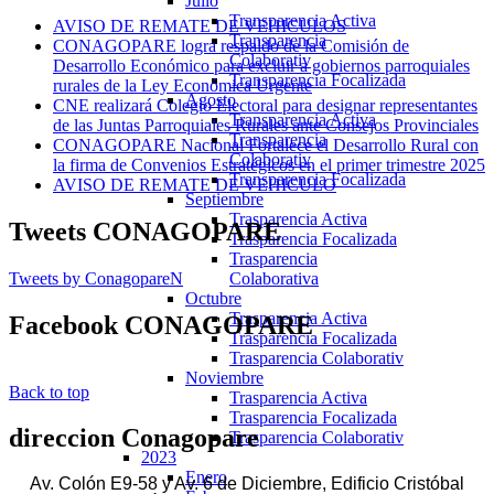
Julio
Transparencia Activa
AVISO DE REMATE DE VEHICULOS
Transparencia
CONAGOPARE logra respaldo de la Comisión de
Colaborativ
Desarrollo Económico para excluir a gobiernos parroquiales
Transparencia Focalizada
rurales de la Ley Económica Urgente
Agosto
CNE realizará Colegio Electoral para designar representantes
Transparencia Activa
de las Juntas Parroquiales Rurales ante Consejos Provinciales
Transparencia
CONAGOPARE Nacional Fortalece el Desarrollo Rural con
Colaborativ
la firma de Convenios Estratégicos en el primer trimestre 2025
Transparencia Focalizada
AVISO DE REMATE DE VEHICULO
Septiembre
Trasparencia Activa
Tweets
CONAGOPARE
Trasparencia Focalizada
Trasparencia
Tweets by ConagopareN
Colaborativa
Octubre
Trasparencia Activa
Facebook
CONAGOPARE
Trasparencia Focalizada
Trasparencia Colaborativ
Noviembre
Back to top
Trasparencia Activa
Trasparencia Focalizada
direccion
Conagopare
Trasparencia Colaborativ
2023
Enero
Av. Colón E9-58 y Av. 6 de Diciembre, Edificio Cristóbal