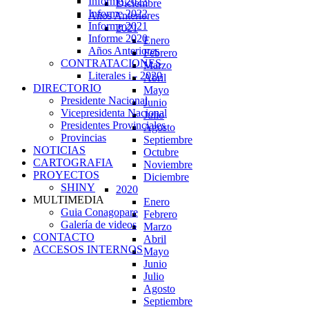
Informe 2023
Diciembre
Informe 2022
Años Anteriores
Informe 2021
2021
Informe 2020
Enero
Años Anteriores
Febrero
CONTRATACIONES
Marzo
Literales i - 2020
Abril
DIRECTORIO
Mayo
Presidente Nacional
Junio
Vicepresidenta Nacional
Julio
Presidentes Provinciales
Agosto
Provincias
Septiembre
NOTICIAS
Octubre
CARTOGRAFIA
Noviembre
PROYECTOS
Diciembre
SHINY
2020
MULTIMEDIA
Enero
Guia Conagopare
Febrero
Galería de videos
Marzo
CONTACTO
Abril
ACCESOS INTERNOS
Mayo
Junio
Julio
Agosto
Septiembre