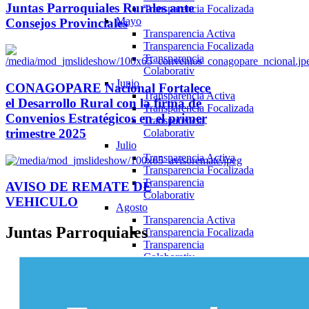
Juntas Parroquiales Rurales ante
Transparencia Focalizada
Mayo
Consejos Provinciales
Transparencia Activa
Transparencia Focalizada
Transparencia
Colaborativ
Junio
CONAGOPARE Nacional Fortalece
Transparencia Activa
el Desarrollo Rural con la firma de
Transparencia Focalizada
Convenios Estratégicos en el primer
Transparencia
trimestre 2025
Colaborativ
Julio
Transparencia Activa
Transparencia Focalizada
Transparencia
AVISO DE REMATE DE
Colaborativ
VEHICULO
Agosto
Transparencia Activa
Juntas
Parroquiales
Transparencia Focalizada
Transparencia
Colaborativ
Septiembre
Transparencia Activa
Transparencia Focalizada
Transparencia