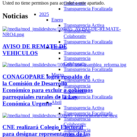
Usted no tiene permisos para acceder a este apartado.
Colaborativ
Transparencia Focalizada
2025
Noticias
Enero
Transparencia Activa
Transparencia
Colaborativ
Transparencia Focalizada
AVISO DE REMATE DE
Febrero
VEHICULOS
Transparencia Activa
Transparencia
Colaborativ
Transparencia Focalizada
Marzo
CONAGOPARE logra respaldo de
Transparencia Activa
la Comisión de Desarrollo
Transparencia
Económico para excluir a gobiernos
Colaborativ
parroquiales rurales de la Ley
Transparencia Focalizada
Abril
Económica Urgente
Transparencia Activa
Transparencia Focalizada
Transparencia
Colaborativ
CNE realizará Colegio Electoral
Transparencia
para designar representantes de las
Colaborativ