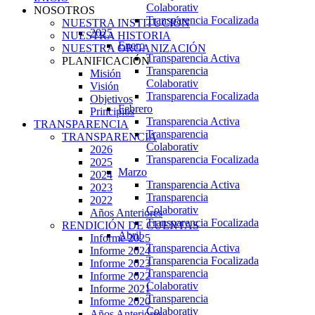
Colaborativ
NOSOTROS
Transparencia Focalizada
NUESTRA INSTITUCIÓN
2025
NUESTRA HISTORIA
Enero
NUESTRA ORGANIZACIÓN
Transparencia Activa
PLANIFICACIÓN
Transparencia
Misión
Colaborativ
Visión
Transparencia Focalizada
Objetivos
Febrero
Principios
Transparencia Activa
TRANSPARENCIA
Transparencia
TRANSPARENCIA
Colaborativ
2026
Transparencia Focalizada
2025
Marzo
2024
Transparencia Activa
2023
Transparencia
2022
Colaborativ
Años Anteriores
Transparencia Focalizada
RENDICIÓN DE CUENTAS
Abril
Informe 2025
Transparencia Activa
Informe 2024
Transparencia Focalizada
Informe 2023
Transparencia
Informe 2022
Colaborativ
Informe 2021
Transparencia
Informe 2020
Colaborativ
Años Anteriores