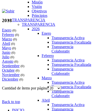
Misión
Visión
Objetivos
Principios
TRANSPARENCIA
2018
TRANSPARENCIA
2026
Enero
(0)
Enero
Febrero
(0)
Transparencia Activa
Marzo
(0)
Transparencia Focalizada
Abril
(0)
Transparencia
Mayo
(0)
Colaborativ
Junio
(0)
Febrero
Julio
(0)
Transparencia Activa
Agosto
(0)
Transparencia Focalizada
Septiembre
(0)
Transparencia
Octubre
(0)
Colaborativ
Noviembre
(0)
Marzo
Diciembre
(0)
Transparencia Activa
Transparencia Focalizada
Cantidad de ítems por página
Transparencia
Colaborativ
Abril
Back to top
Transparencia Activa
Transparencia
INICIO