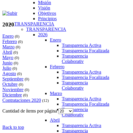
Misión
Visión
Objetivos
Principios
TRANSPARENCIA
2020
TRANSPARENCIA
2026
Enero
(0)
Enero
Febrero
(0)
Transparencia Activa
Marzo
(0)
Transparencia Focalizada
Abril
(0)
Transparencia
Mayo
(0)
Colaborativ
Junio
(0)
Febrero
Julio
(0)
Transparencia Activa
Agosto
(0)
Transparencia Focalizada
Septiembre
(0)
Transparencia
Octubre
(0)
Colaborativ
Noviembre
(0)
Marzo
Diciembre
(0)
Transparencia Activa
Contrataciones 2020
(12)
Transparencia Focalizada
Transparencia
Cantidad de ítems por página
Colaborativ
Abril
Transparencia Activa
Back to top
Transparencia