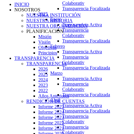
Colaborativ
INICIO
Transparencia Focalizada
NOSOTROS
2025
NUESTRA INSTITUCIÓN
Enero
NUESTRA HISTORIA
Transparencia Activa
NUESTRA ORGANIZACIÓN
Transparencia
PLANIFICACIÓN
Colaborativ
Misión
Transparencia Focalizada
Visión
Febrero
Objetivos
Transparencia Activa
Principios
Transparencia
TRANSPARENCIA
Colaborativ
TRANSPARENCIA
Transparencia Focalizada
2026
Marzo
2025
Transparencia Activa
2024
Transparencia
2023
Colaborativ
2022
Transparencia Focalizada
Años Anteriores
Abril
RENDICIÓN DE CUENTAS
Transparencia Activa
Informe 2025
Transparencia Focalizada
Informe 2024
Transparencia
Informe 2023
Colaborativ
Informe 2022
Transparencia
Informe 2021
Colaborativ
Informe 2020