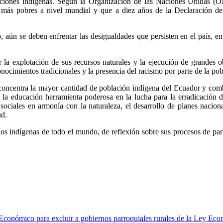
aciones indígenas. Según la Organización de las Naciones Unidas (ON
s más pobres a nivel mundial y que a diez años de la Declaración de
 aún se deben enfrentar las desigualdades que persisten en el país, en
r la explotación de sus recursos naturales y la ejecución de grandes 
nocimientos tradicionales y la presencia del racismo por parte de la po
entra la mayor cantidad de población indígena del Ecuador y combat
a educación herramienta poderosa en la lucha para la erradicación de
 sociales en armonía con la naturaleza, el desarrollo de planes naciona
ud.
os indígenas de todo el mundo, de reflexión sobre sus procesos de partic
nómico para excluir a gobiernos parroquiales rurales de la Ley Ec