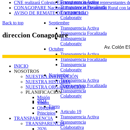
Transparencia Activa
CNE realizará Colegio Electoral para designar representantes d
Transparencia Focalizada
CONAGOPARE Nacional Fortalece el Desarrollo Rural con la fi
Transparencia
AVISO DE REMATE DE VEHICULO
Colaborativ
Septiembre
Back to top
Transparencia Activa
Transparencia Focalizada
direccion
Conagopare
Transparencia
Colaborativ
Av. Colón E9
Octubre
Transparencia Activa
Transparencia Focalizada
Transparencia
INICIO
Colaborativ
NOSOTROS
Noviembre
NUESTRA INSTITUCIÓN
Transparencia Activa
NUESTRA HISTORIA
Transparencia Focalizada
NUESTRA ORGANIZACIÓN
Transparencia
PLANIFICACIÓN
Colaborativ
Misión
2024
Visión
Enero
Objetivos
Articulo 19
Principios
Transparencia Activa
TRANSPARENCIA
Transparencia
TRANSPARENCIA
Colaborativa
2026