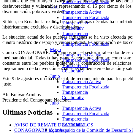
humanos que contribuyen a mejorar la calidad de vida de las pobl
Transparencia Focalizada
desfavorecidas y vulnerables representando el 15 por ciento de lo
Abril
discriminación, pobreza y violencia.
Transparencia Activa
Transparencia Focalizada
Si bien, en Ecuador la realidad en estas últimas décadas ha cambiado,
Transparencia
históricamente excluidos y discriminados.
Colaborativ
Transparencia
La situación actual de los pueblos indígenas se ha visto afectada po
Colaborativ
cuadro histórico de despojo y vulnerabilidad. La apropiación de los co
Transparencia Focalizada
Mayo
Como CONAGOPARE, trabajamos por el sector rural en donde se conc
Transparencia Activa
medioambiental. Todavía hay grandes retos por afrontar, como son: l
Transparencia Focalizada
constante entre los pueblos indígenas, la construcción de relaciones
Transparencia
mejoramiento de la inversión social especialmente en educación y sal
Colaborativ
Junio
Este 9 de agosto es un día especial; de reconocimiento para los puebl
Transparencia Activa
justo.
Transparencia Focalizada
Transparencia
Ab. Bolívar Armijos
Colaborativ
Presidente del Conagopare Nacional
Julio
Transparencia Activa
Ultimas
Noticias
Transparencia Focalizada
Transparencia
Colaborativ
AVISO DE REMATE DE VEHICULOS
Agosto
CONAGOPARE logra respaldo de la Comisión de Desarrollo Eco