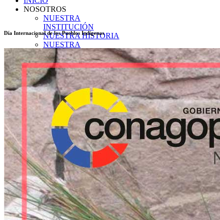
INICIO
NOSOTROS
NUESTRA
INSTITUCIÓN
Día Internacional de los Pueblos Indígenas
NUESTRA HISTORIA
NUESTRA
ORGANIZACIÓN
PLANIFICACIÓN
Misión
Visión
Objetivos
Principios
TRANSPARENCIA
TRANSPARENCIA
2026
Enero
Transparencia Activa
Transparencia Focalizada
Transparencia
Colaborativ
Febrero
Transparencia Activa
Transparencia Focalizada
Transparencia
Colaborativ