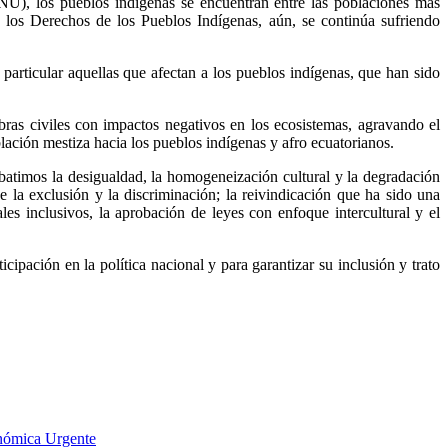
U), los pueblos indígenas se encuentran entre las poblaciones más
 los Derechos de los Pueblos Indígenas, aún, se continúa sufriendo
 particular aquellas que afectan a los pueblos indígenas, que han sido
obras civiles con impactos negativos en los ecosistemas, agravando el
blación mestiza hacia los pueblos indígenas y afro ecuatorianos.
imos la desigualdad, la homogeneización cultural y la degradación
 la exclusión y la discriminación; la reivindicación que ha sido una
les inclusivos, la aprobación de leyes con enfoque intercultural y el
ipación en la política nacional y para garantizar su inclusión y trato
onómica Urgente