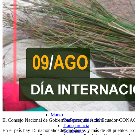
Marzo
Transparencia Activa
Transparencia Focalizada
Transparencia
Colaborativ
Abril
Transparencia Activa
Transparencia
Colaborativ
Transparencia Focalizada
2025
Enero
Transparencia Activa
Transparencia
Colaborativ
Transparencia Focalizada
Febrero
Transparencia Activa
Transparencia
Colaborativ
Transparencia Focalizada
Marzo
El Consejo Nacional de Gobiernos Parroquiales del Ecuador-CONAGOP
Transparencia Activa
Transparencia
En el país hay 15 nacionalidades indígenas y más de 38 pueblos. Ec
Colaborativ