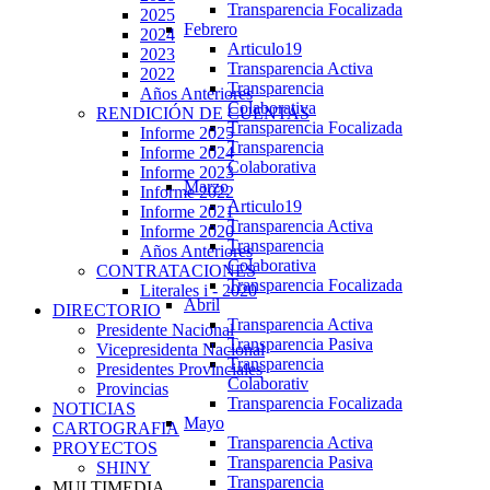
Transparencia Focalizada
2025
Febrero
2024
Articulo19
2023
Transparencia Activa
2022
Transparencia
Años Anteriores
Colaborativa
RENDICIÓN DE CUENTAS
Transparencia Focalizada
Informe 2025
Transparencia
Informe 2024
Colaborativa
Informe 2023
Marzo
Informe 2022
Articulo19
Informe 2021
Transparencia Activa
Informe 2020
Transparencia
Años Anteriores
Colaborativa
CONTRATACIONES
Transparencia Focalizada
Literales i - 2020
Abril
DIRECTORIO
Transparencia Activa
Presidente Nacional
Transparencia Pasiva
Vicepresidenta Nacional
Transparencia
Presidentes Provinciales
Colaborativ
Provincias
Transparencia Focalizada
NOTICIAS
Mayo
CARTOGRAFIA
Transparencia Activa
PROYECTOS
Transparencia Pasiva
SHINY
Transparencia
MULTIMEDIA