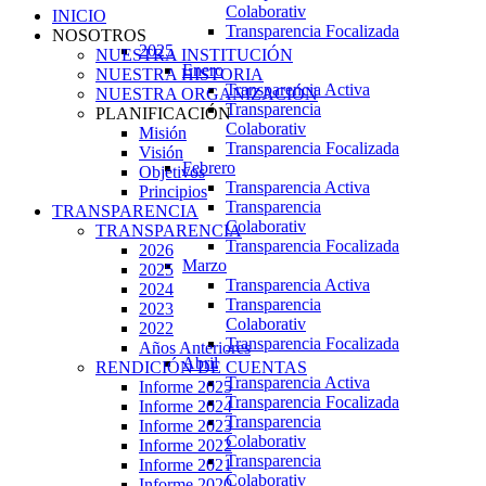
Colaborativ
INICIO
Transparencia Focalizada
NOSOTROS
2025
NUESTRA INSTITUCIÓN
Enero
NUESTRA HISTORIA
Transparencia Activa
NUESTRA ORGANIZACIÓN
Transparencia
PLANIFICACIÓN
Colaborativ
Misión
Transparencia Focalizada
Visión
Febrero
Objetivos
Transparencia Activa
Principios
Transparencia
TRANSPARENCIA
Colaborativ
TRANSPARENCIA
Transparencia Focalizada
2026
Marzo
2025
Transparencia Activa
2024
Transparencia
2023
Colaborativ
2022
Transparencia Focalizada
Años Anteriores
Abril
RENDICIÓN DE CUENTAS
Transparencia Activa
Informe 2025
Transparencia Focalizada
Informe 2024
Transparencia
Informe 2023
Colaborativ
Informe 2022
Transparencia
Informe 2021
Colaborativ
Informe 2020