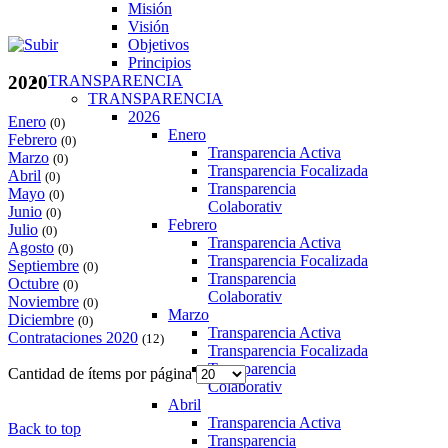
Misión
Visión
Objetivos
Principios
TRANSPARENCIA
2020
TRANSPARENCIA
2026
Enero
(0)
Enero
Febrero
(0)
Transparencia Activa
Marzo
(0)
Transparencia Focalizada
Abril
(0)
Transparencia
Mayo
(0)
Colaborativ
Junio
(0)
Febrero
Julio
(0)
Transparencia Activa
Agosto
(0)
Transparencia Focalizada
Septiembre
(0)
Transparencia
Octubre
(0)
Colaborativ
Noviembre
(0)
Marzo
Diciembre
(0)
Transparencia Activa
Contrataciones 2020
(12)
Transparencia Focalizada
Transparencia
Cantidad de ítems por página
Colaborativ
Abril
Transparencia Activa
Back to top
Transparencia