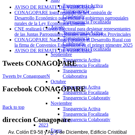
Julio
Transparencia Activa
AVISO DE REMATE DE VEHICULOS
Transparencia
CONAGOPARE logra respaldo de la Comisión de
Colaborativ
Desarrollo Económico para excluir a gobiernos parroquiales
Transparencia Focalizada
rurales de la Ley Económica Urgente
Agosto
CNE realizará Colegio Electoral para designar representantes
Transparencia Activa
de las Juntas Parroquiales Rurales ante Consejos Provinciales
Transparencia
CONAGOPARE Nacional Fortalece el Desarrollo Rural con
Colaborativ
la firma de Convenios Estratégicos en el primer trimestre 2025
Transparencia Focalizada
AVISO DE REMATE DE VEHICULO
Septiembre
Trasparencia Activa
Tweets
CONAGOPARE
Trasparencia Focalizada
Trasparencia
Tweets by ConagopareN
Colaborativa
Octubre
Trasparencia Activa
Facebook
CONAGOPARE
Trasparencia Focalizada
Trasparencia Colaborativ
Noviembre
Back to top
Trasparencia Activa
Trasparencia Focalizada
direccion
Conagopare
Trasparencia Colaborativ
2023
Enero
Av. Colón E9-58 y Av. 6 de Diciembre, Edificio Cristóbal