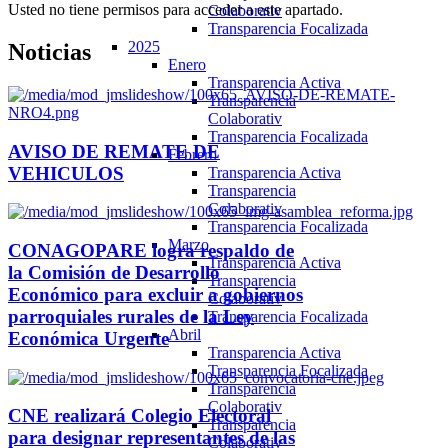
Usted no tiene permisos para acceder a este apartado.
Colaborativ
Transparencia Focalizada
2025
Noticias
Enero
Transparencia Activa
Transparencia
Colaborativ
Transparencia Focalizada
AVISO DE REMATE DE
Febrero
VEHICULOS
Transparencia Activa
Transparencia
Colaborativ
Transparencia Focalizada
Marzo
CONAGOPARE logra respaldo de
Transparencia Activa
la Comisión de Desarrollo
Transparencia
Económico para excluir a gobiernos
Colaborativ
parroquiales rurales de la Ley
Transparencia Focalizada
Abril
Económica Urgente
Transparencia Activa
Transparencia Focalizada
Transparencia
Colaborativ
CNE realizará Colegio Electoral
Transparencia
para designar representantes de las
Colaborativ