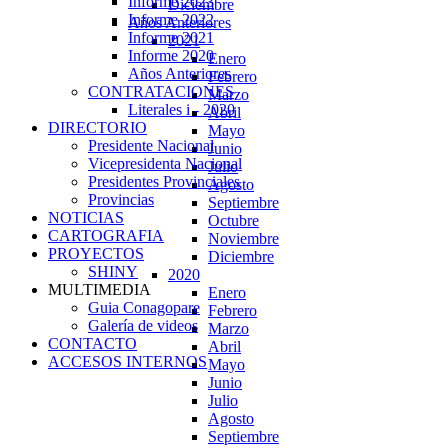
Informe 2023
Diciembre
Informe 2022
Años Anteriores
Informe 2021
2021
Informe 2020
Enero
Años Anteriores
Febrero
CONTRATACIONES
Marzo
Literales i - 2020
Abril
DIRECTORIO
Mayo
Presidente Nacional
Junio
Vicepresidenta Nacional
Julio
Presidentes Provinciales
Agosto
Provincias
Septiembre
NOTICIAS
Octubre
CARTOGRAFIA
Noviembre
PROYECTOS
Diciembre
SHINY
2020
MULTIMEDIA
Enero
Guia Conagopare
Febrero
Galería de videos
Marzo
CONTACTO
Abril
ACCESOS INTERNOS
Mayo
Junio
Julio
Agosto
Septiembre