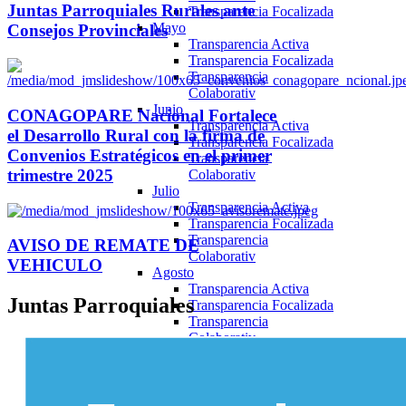
Juntas Parroquiales Rurales ante
Transparencia Focalizada
Mayo
Consejos Provinciales
Transparencia Activa
Transparencia Focalizada
Transparencia
Colaborativ
Junio
CONAGOPARE Nacional Fortalece
Transparencia Activa
el Desarrollo Rural con la firma de
Transparencia Focalizada
Convenios Estratégicos en el primer
Transparencia
trimestre 2025
Colaborativ
Julio
Transparencia Activa
Transparencia Focalizada
Transparencia
AVISO DE REMATE DE
Colaborativ
VEHICULO
Agosto
Transparencia Activa
Juntas
Parroquiales
Transparencia Focalizada
Transparencia
Colaborativ
Septiembre
Transparencia Activa
Transparencia Focalizada
Transparencia