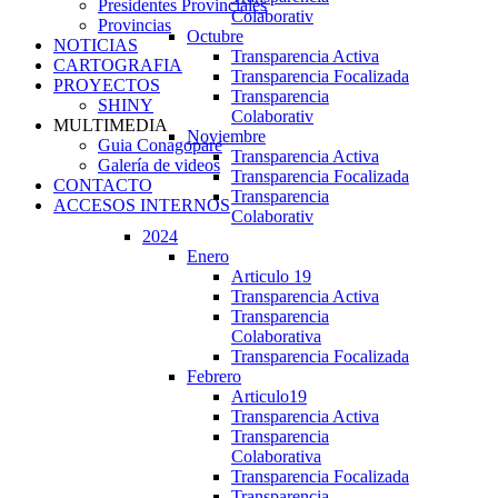
Presidentes Provinciales
Colaborativ
Provincias
Octubre
NOTICIAS
Transparencia Activa
CARTOGRAFIA
Transparencia Focalizada
PROYECTOS
Transparencia
SHINY
Colaborativ
MULTIMEDIA
Noviembre
Guia Conagopare
Transparencia Activa
Galería de videos
Transparencia Focalizada
CONTACTO
Transparencia
ACCESOS INTERNOS
Colaborativ
2024
Enero
Articulo 19
Transparencia Activa
Transparencia
Colaborativa
Transparencia Focalizada
Febrero
Articulo19
Transparencia Activa
Transparencia
Colaborativa
Transparencia Focalizada
Transparencia