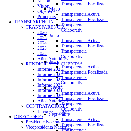
Misión
Transparencia Focalizada
Visión
Mayo
Objetivos
Transparencia Activa
Principios
Transparencia Focalizada
TRANSPARENCIA
Transparencia
TRANSPARENCIA
Colaborativ
2026
Junio
2025
Transparencia Activa
2024
Transparencia Focalizada
2023
Transparencia
2022
Colaborativ
Años Anteriores
Julio
RENDICIÓN DE CUENTAS
Transparencia Activa
Informe 2025
Transparencia Focalizada
Informe 2024
Transparencia
Informe 2023
Colaborativ
Informe 2022
Agosto
Informe 2021
Transparencia Activa
Informe 2020
Transparencia Focalizada
Años Anteriores
Transparencia
CONTRATACIONES
Colaborativ
Literales i - 2020
Septiembre
DIRECTORIO
Transparencia Activa
Presidente Nacional
Transparencia Focalizada
Vicepresidenta Nacional
Transparencia