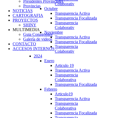
Presidentes Provinciales
Colaborativ
Provincias
Octubre
NOTICIAS
Transparencia Activa
CARTOGRAFIA
Transparencia Focalizada
PROYECTOS
Transparencia
SHINY
Colaborativ
MULTIMEDIA
Noviembre
Guia Conagopare
Transparencia Activa
Galería de videos
Transparencia Focalizada
CONTACTO
Transparencia
ACCESOS INTERNOS
Colaborativ
2024
Enero
Articulo 19
Transparencia Activa
Transparencia
Colaborativa
Transparencia Focalizada
Febrero
Articulo19
Transparencia Activa
Transparencia
Colaborativa
Transparencia Focalizada
Transparencia