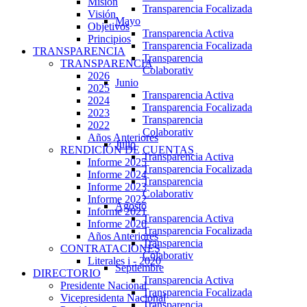
Misión
Transparencia Focalizada
Visión
Mayo
Objetivos
Transparencia Activa
Principios
Transparencia Focalizada
TRANSPARENCIA
Transparencia
TRANSPARENCIA
Colaborativ
2026
Junio
2025
Transparencia Activa
2024
Transparencia Focalizada
2023
Transparencia
2022
Colaborativ
Años Anteriores
Julio
RENDICIÓN DE CUENTAS
Transparencia Activa
Informe 2025
Transparencia Focalizada
Informe 2024
Transparencia
Informe 2023
Colaborativ
Informe 2022
Agosto
Informe 2021
Transparencia Activa
Informe 2020
Transparencia Focalizada
Años Anteriores
Transparencia
CONTRATACIONES
Colaborativ
Literales i - 2020
Septiembre
DIRECTORIO
Transparencia Activa
Presidente Nacional
Transparencia Focalizada
Vicepresidenta Nacional
Transparencia