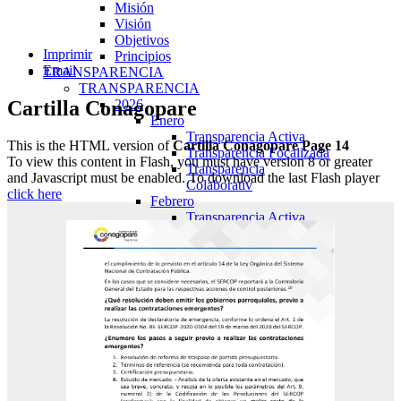
Misión
Visión
Objetivos
Imprimir
Principios
Email
TRANSPARENCIA
TRANSPARENCIA
Cartilla Conagopare
2026
Enero
Transparencia Activa
This is the HTML version of
Cartilla Conagopare Page 14
Transparencia Focalizada
To view this content in Flash, you must have version 8 or greater
Transparencia
and Javascript must be enabled. To download the last Flash player
Colaborativ
click here
Febrero
Transparencia Activa
Transparencia Focalizada
Transparencia
Colaborativ
Marzo
Transparencia Activa
Transparencia Focalizada
Transparencia
Colaborativ
Abril
Transparencia Activa
Transparencia