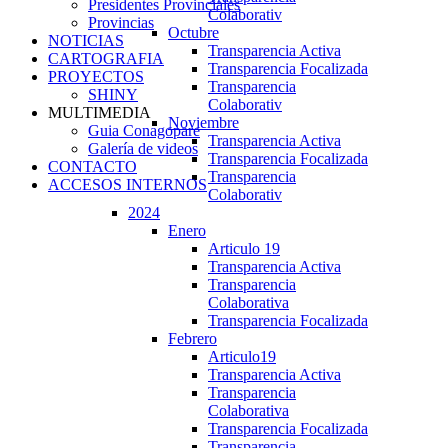
Presidentes Provinciales
Colaborativ
Provincias
Octubre
NOTICIAS
Transparencia Activa
CARTOGRAFIA
Transparencia Focalizada
PROYECTOS
Transparencia
SHINY
Colaborativ
MULTIMEDIA
Noviembre
Guia Conagopare
Transparencia Activa
Galería de videos
Transparencia Focalizada
CONTACTO
Transparencia
ACCESOS INTERNOS
Colaborativ
2024
Enero
Articulo 19
Transparencia Activa
Transparencia
Colaborativa
Transparencia Focalizada
Febrero
Articulo19
Transparencia Activa
Transparencia
Colaborativa
Transparencia Focalizada
Transparencia