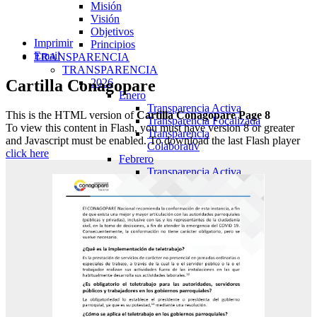
Misión
Visión
Objetivos
Imprimir
Principios
Email
TRANSPARENCIA
TRANSPARENCIA
Cartilla Conagopare
2026
Enero
Transparencia Activa
This is the HTML version of
Cartilla Conagopare Page 8
Transparencia Focalizada
To view this content in Flash, you must have version 8 or greater
Transparencia
and Javascript must be enabled. To download the last Flash player
Colaborativ
click here
Febrero
Transparencia Activa
Transparencia Focalizada
Transparencia
Colaborativ
Marzo
Transparencia Activa
Transparencia Focalizada
Transparencia
Colaborativ
Abril
Transparencia Activa
Transparencia