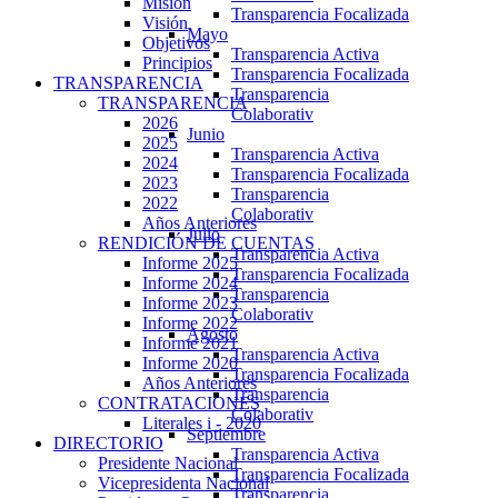
Misión
Transparencia Focalizada
Visión
Mayo
Objetivos
Transparencia Activa
Principios
Transparencia Focalizada
TRANSPARENCIA
Transparencia
TRANSPARENCIA
Colaborativ
2026
Junio
2025
Transparencia Activa
2024
Transparencia Focalizada
2023
Transparencia
2022
Colaborativ
Años Anteriores
Julio
RENDICIÓN DE CUENTAS
Transparencia Activa
Informe 2025
Transparencia Focalizada
Informe 2024
Transparencia
Informe 2023
Colaborativ
Informe 2022
Agosto
Informe 2021
Transparencia Activa
Informe 2020
Transparencia Focalizada
Años Anteriores
Transparencia
CONTRATACIONES
Colaborativ
Literales i - 2020
Septiembre
DIRECTORIO
Transparencia Activa
Presidente Nacional
Transparencia Focalizada
Vicepresidenta Nacional
Transparencia