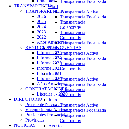
Principios
Transparencia Focalizada
TRANSPARENCIA
Abril
TRANSPARENCIA
Transparencia Activa
2026
Transparencia Focalizada
2025
Transparencia
2024
Colaborativ
2023
Transparencia
2022
Colaborativ
Años Anteriores
Transparencia Focalizada
RENDICIÓN DE CUENTAS
Mayo
Informe 2025
Transparencia Activa
Informe 2024
Transparencia Focalizada
Informe 2023
Transparencia
Informe 2022
Colaborativ
Informe 2021
Junio
Informe 2020
Transparencia Activa
Años Anteriores
Transparencia Focalizada
CONTRATACIONES
Transparencia
Literales i - 2020
Colaborativ
DIRECTORIO
Julio
Presidente Nacional
Transparencia Activa
Vicepresidenta Nacional
Transparencia Focalizada
Presidentes Provinciales
Transparencia
Provincias
Colaborativ
NOTICIAS
Agosto