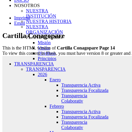
INICIO
NOSOTROS
NUESTRA
INSTITUCIÓN
Imprimir
NUESTRA HISTORIA
Email
NUESTRA
ORGANIZACIÓN
Cartilla Conagopare
PLANIFICACIÓN
Misión
Visión
This is the HTML version of
Cartilla Conagopare Page 14
Objetivos
To view this content in Flash, you must have version 8 or greater and
Principios
TRANSPARENCIA
TRANSPARENCIA
2026
Enero
Transparencia Activa
Transparencia Focalizada
Transparencia
Colaborativ
Febrero
Transparencia Activa
Transparencia Focalizada
Transparencia
Colaborativ