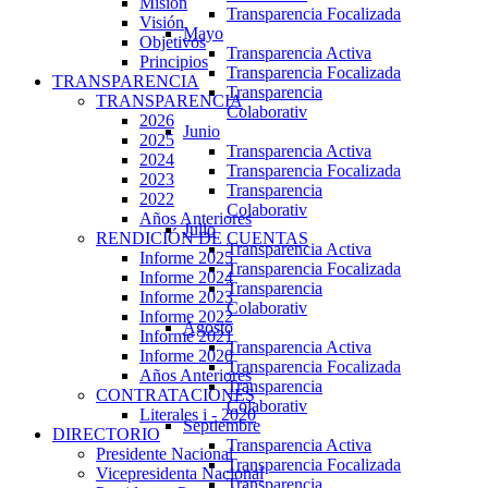
Misión
Transparencia Focalizada
Visión
Mayo
Objetivos
Transparencia Activa
Principios
Transparencia Focalizada
TRANSPARENCIA
Transparencia
TRANSPARENCIA
Colaborativ
2026
Junio
2025
Transparencia Activa
2024
Transparencia Focalizada
2023
Transparencia
2022
Colaborativ
Años Anteriores
Julio
RENDICIÓN DE CUENTAS
Transparencia Activa
Informe 2025
Transparencia Focalizada
Informe 2024
Transparencia
Informe 2023
Colaborativ
Informe 2022
Agosto
Informe 2021
Transparencia Activa
Informe 2020
Transparencia Focalizada
Años Anteriores
Transparencia
CONTRATACIONES
Colaborativ
Literales i - 2020
Septiembre
DIRECTORIO
Transparencia Activa
Presidente Nacional
Transparencia Focalizada
Vicepresidenta Nacional
Transparencia