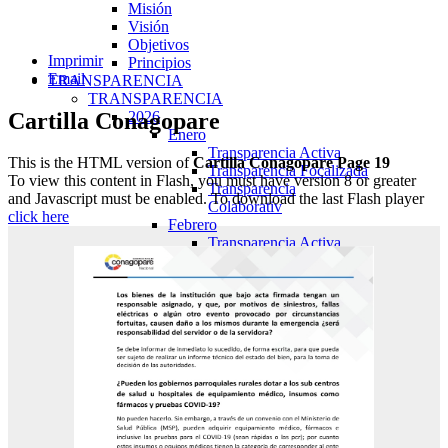
Misión
Visión
Objetivos
Imprimir
Principios
Email
TRANSPARENCIA
TRANSPARENCIA
Cartilla Conagopare
2026
Enero
Transparencia Activa
This is the HTML version of
Cartilla Conagopare Page 19
Transparencia Focalizada
To view this content in Flash, you must have version 8 or greater
Transparencia
and Javascript must be enabled. To download the last Flash player
Colaborativ
click here
Febrero
Transparencia Activa
Transparencia Focalizada
Transparencia
Colaborativ
Marzo
Transparencia Activa
Transparencia Focalizada
Transparencia
Colaborativ
Abril
Transparencia Activa
Transparencia