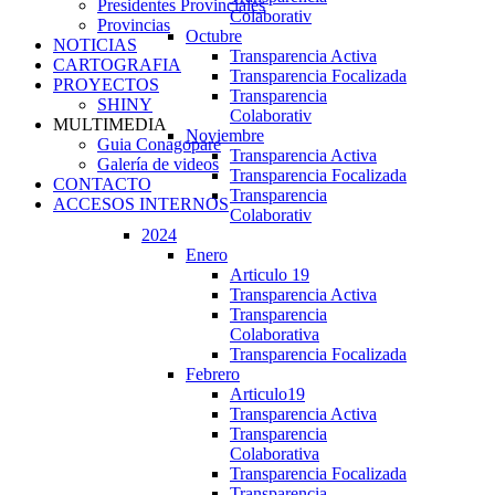
Presidentes Provinciales
Colaborativ
Provincias
Octubre
NOTICIAS
Transparencia Activa
CARTOGRAFIA
Transparencia Focalizada
PROYECTOS
Transparencia
SHINY
Colaborativ
MULTIMEDIA
Noviembre
Guia Conagopare
Transparencia Activa
Galería de videos
Transparencia Focalizada
CONTACTO
Transparencia
ACCESOS INTERNOS
Colaborativ
2024
Enero
Articulo 19
Transparencia Activa
Transparencia
Colaborativa
Transparencia Focalizada
Febrero
Articulo19
Transparencia Activa
Transparencia
Colaborativa
Transparencia Focalizada
Transparencia