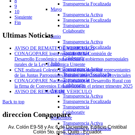
8
Transparencia Focalizada
9
Mayo
10
Transparencia Activa
Siguiente
Transparencia Focalizada
Fin
Transparencia
Colaborativ
Ultimas
Noticias
Junio
Transparencia Activa
Transparencia Focalizada
AVISO DE REMATE DE VEHICULOS
Transparencia
CONAGOPARE logra respaldo de la Comisión de
Colaborativ
Desarrollo Económico para excluir a gobiernos parroquiales
Julio
rurales de la Ley Económica Urgente
Transparencia Activa
CNE realizará Colegio Electoral para designar representantes
Transparencia Focalizada
de las Juntas Parroquiales Rurales ante Consejos Provinciales
Transparencia
CONAGOPARE Nacional Fortalece el Desarrollo Rural con
Colaborativ
la firma de Convenios Estratégicos en el primer trimestre 2025
Agosto
AVISO DE REMATE DE VEHICULO
Transparencia Activa
Transparencia Focalizada
Back to top
Transparencia
Colaborativ
direccion
Conagopare
Septiembre
Transparencia Activa
Av. Colón E9-58 y Av. 6 de Diciembre, Edificio Cristóbal
Transparencia Focalizada
Colón 5to. piso, Quito - Ecuador.
Transparencia