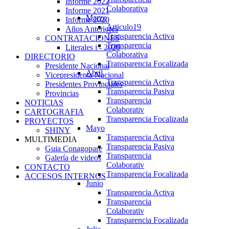
Informe 2022
Colaborativa
Informe 2021
Marzo
Informe 2020
Articulo19
Años Anteriores
Transparencia Activa
CONTRATACIONES
Transparencia
Literales i - 2020
Colaborativa
DIRECTORIO
Transparencia Focalizada
Presidente Nacional
Abril
Vicepresidenta Nacional
Transparencia Activa
Presidentes Provinciales
Transparencia Pasiva
Provincias
Transparencia
NOTICIAS
Colaborativ
CARTOGRAFIA
Transparencia Focalizada
PROYECTOS
Mayo
SHINY
Transparencia Activa
MULTIMEDIA
Transparencia Pasiva
Guia Conagopare
Transparencia
Galería de videos
Colaborativ
CONTACTO
Transparencia Focalizada
ACCESOS INTERNOS
Junio
Transparencia Activa
Transparencia
Colaborativ
Transparencia Focalizada