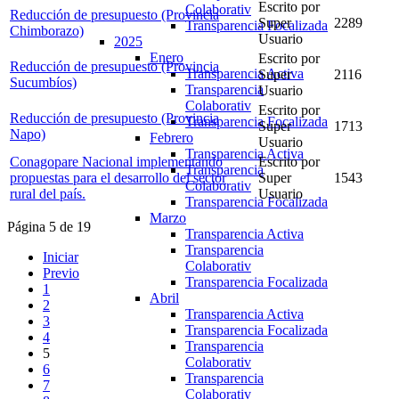
Escrito por
Colaborativ
Reducción de presupuesto (Provincia
Super
2289
Transparencia Focalizada
Chimborazo)
Usuario
2025
Enero
Escrito por
Reducción de presupuesto (Provincia
Transparencia Activa
Super
2116
Sucumbíos)
Transparencia
Usuario
Colaborativ
Escrito por
Reducción de presupuesto (Provincia
Transparencia Focalizada
Super
1713
Napo)
Febrero
Usuario
Transparencia Activa
Conagopare Nacional implementando
Escrito por
Transparencia
propuestas para el desarrollo del sector
Super
1543
Colaborativ
rural del país.
Usuario
Transparencia Focalizada
Marzo
Página 5 de 19
Transparencia Activa
Transparencia
Iniciar
Colaborativ
Previo
Transparencia Focalizada
1
Abril
2
Transparencia Activa
3
Transparencia Focalizada
4
Transparencia
5
Colaborativ
6
Transparencia
7
Colaborativ