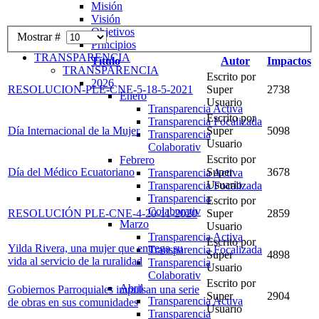
Misión
Visión
Objetivos
Mostrar #
Principios
TRANSPARENCIA
Título
Autor
Impactos
TRANSPARENCIA
Escrito por
2026
RESOLUCION-PLE-CNE-5-18-5-2021
Super
2738
Enero
Usuario
Transparencia Activa
Escrito por
Transparencia Focalizada
Día Internacional de la Mujer
Super
5098
Transparencia
Usuario
Colaborativ
Escrito por
Febrero
Día del Médico Ecuatoriano
Super
3678
Transparencia Activa
Usuario
Transparencia Focalizada
Transparencia
Escrito por
Colaborativ
RESOLUCIÓN PLE-CNE-4-20-11-2020
Super
2859
Marzo
Usuario
Transparencia Activa
Escrito por
Yilda Rivera, una mujer que entrega su
Transparencia Focalizada
Super
4898
vida al servicio de la ruralidad
Transparencia
Usuario
Colaborativ
Escrito por
Abril
Gobiernos Parroquiales impulsan una serie
Super
2904
Transparencia Activa
de obras en sus comunidades
Usuario
Transparencia