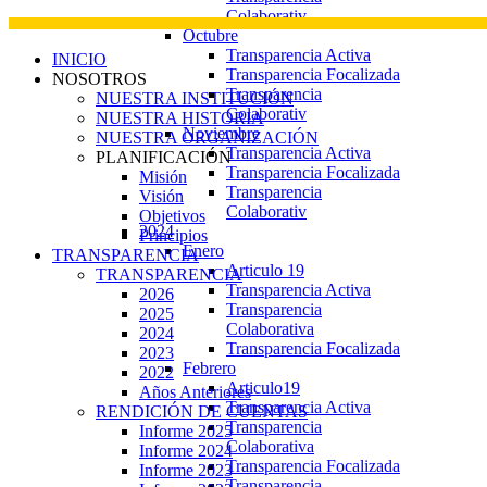
Colaborativ
Octubre
Transparencia Activa
INICIO
Transparencia Focalizada
NOSOTROS
Transparencia
NUESTRA INSTITUCIÓN
Colaborativ
NUESTRA HISTORIA
Noviembre
NUESTRA ORGANIZACIÓN
Transparencia Activa
PLANIFICACIÓN
Transparencia Focalizada
Misión
Transparencia
Visión
Colaborativ
Objetivos
2024
Principios
Enero
TRANSPARENCIA
Articulo 19
TRANSPARENCIA
Transparencia Activa
2026
Transparencia
2025
Colaborativa
2024
Transparencia Focalizada
2023
Febrero
2022
Articulo19
Años Anteriores
Transparencia Activa
RENDICIÓN DE CUENTAS
Transparencia
Informe 2025
Colaborativa
Informe 2024
Transparencia Focalizada
Informe 2023
Transparencia