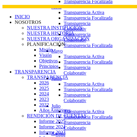
Transparencia Focalizada
Abril
Transparencia Activa
INICIO
Transparencia Focalizada
NOSOTROS
Transparencia
NUESTRA INSTITUCIÓN
Colaborativ
NUESTRA HISTORIA
Transparencia
NUESTRA ORGANIZACIÓN
Colaborativ
PLANIFICACIÓN
Transparencia Focalizada
Misión
Mayo
Visión
Transparencia Activa
Objetivos
Transparencia Focalizada
Principios
Transparencia
TRANSPARENCIA
Colaborativ
TRANSPARENCIA
Junio
2026
Transparencia Activa
2025
Transparencia Focalizada
2024
Transparencia
2023
Colaborativ
2022
Julio
Años Anteriores
Transparencia Activa
RENDICIÓN DE CUENTAS
Transparencia Focalizada
Informe 2025
Transparencia
Informe 2024
Colaborativ
Informe 2023
Agosto