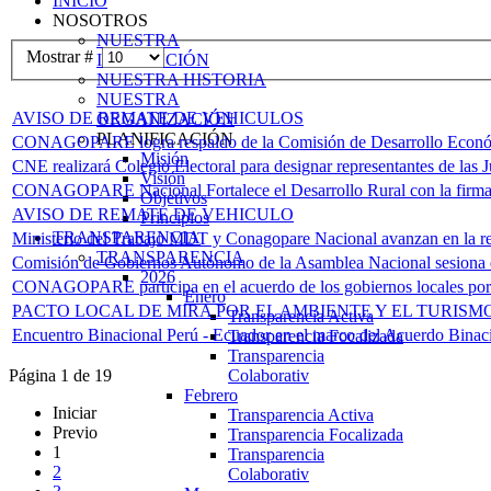
INICIO
NOSOTROS
NUESTRA
Mostrar #
INSTITUCIÓN
NUESTRA HISTORIA
NUESTRA
AVISO DE REMATE DE VEHICULOS
ORGANIZACIÓN
PLANIFICACIÓN
CONAGOPARE logra respaldo de la Comisión de Desarrollo Económic
Misión
CNE realizará Colegio Electoral para designar representantes de las 
Visión
CONAGOPARE Nacional Fortalece el Desarrollo Rural con la firma d
Objetivos
AVISO DE REMATE DE VEHICULO
Principios
TRANSPARENCIA
Ministerio del Trabajo MDT y Conagopare Nacional avanzan en la ref
TRANSPARENCIA
Comisión de Gobiernos Autónomo de la Asamblea Nacional sesiona e
2026
CONAGOPARE participa en el acuerdo de los gobiernos locales por 
Enero
PACTO LOCAL DE MIRA POR EL AMBIENTE Y EL TURISM
Transparencia Activa
Encuentro Binacional Perú - Ecuador en el marco del Acuerdo Binac
Transparencia Focalizada
Transparencia
Colaborativ
Página 1 de 19
Febrero
Iniciar
Transparencia Activa
Previo
Transparencia Focalizada
1
Transparencia
2
Colaborativ