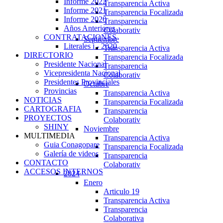
Informe 2022
Transparencia Activa
Informe 2021
Transparencia Focalizada
Informe 2020
Transparencia
Años Anteriores
Colaborativ
CONTRATACIONES
Septiembre
Literales i - 2020
Transparencia Activa
DIRECTORIO
Transparencia Focalizada
Presidente Nacional
Transparencia
Vicepresidenta Nacional
Colaborativ
Presidentes Provinciales
Octubre
Provincias
Transparencia Activa
NOTICIAS
Transparencia Focalizada
CARTOGRAFIA
Transparencia
PROYECTOS
Colaborativ
SHINY
Noviembre
MULTIMEDIA
Transparencia Activa
Guia Conagopare
Transparencia Focalizada
Galería de videos
Transparencia
CONTACTO
Colaborativ
ACCESOS INTERNOS
2024
Enero
Articulo 19
Transparencia Activa
Transparencia
Colaborativa