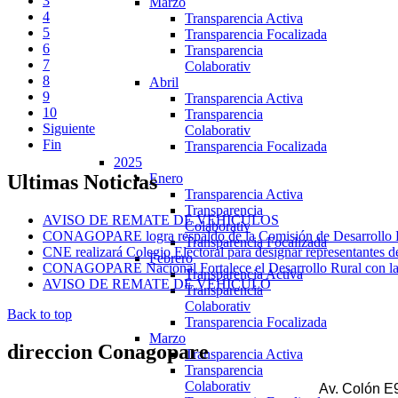
3
Marzo
4
Transparencia Activa
5
Transparencia Focalizada
6
Transparencia
7
Colaborativ
8
Abril
9
Transparencia Activa
10
Transparencia
Siguiente
Colaborativ
Fin
Transparencia Focalizada
2025
Enero
Ultimas
Noticias
Transparencia Activa
Transparencia
AVISO DE REMATE DE VEHICULOS
Colaborativ
CONAGOPARE logra respaldo de la Comisión de Desarrollo Eco
Transparencia Focalizada
CNE realizará Colegio Electoral para designar representantes d
Febrero
CONAGOPARE Nacional Fortalece el Desarrollo Rural con la fi
Transparencia Activa
AVISO DE REMATE DE VEHICULO
Transparencia
Colaborativ
Back to top
Transparencia Focalizada
Marzo
direccion
Conagopare
Transparencia Activa
Transparencia
Colaborativ
Av. Colón E9