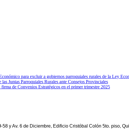
nómico para excluir a gobiernos parroquiales rurales de la Ley Ec
e las Juntas Parroquiales Rurales ante Consejos Provinciales
rma de Convenios Estratégicos en el primer trimestre 2025
-58 y Av. 6 de Diciembre, Edificio Cristóbal Colón 5to. piso, Qui