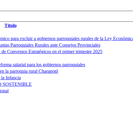
Título
o para excluir a gobiernos parroquiales rurales de la Ley Económic
Juntas Parroquiales Rurales ante Consejos Provinciales
e Convenios Estratégicos en el primer trimestre 2025
orma salarial para los gobiernos parroquiales
n la parroquia rural Charapotó
la Infancia
O SOSTENIBLE
ional