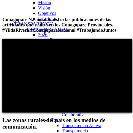
Misión
Visión
Objetivos
Principios
Conagopare Nacional muestra las publicaciones de las
TRANSPARENCIA
actividades que realiza en los Conagopare Provinciales.
TRANSPARENCIA
#YildaRivera #ConagopareNacional #TrabajandoJuntos
2026
Enero
Transparencia Activa
Transparencia Focalizada
Transparencia
Colaborativ
Febrero
Transparencia Activa
Transparencia Focalizada
Transparencia
Colaborativ
Marzo
Transparencia Activa
Transparencia Focalizada
Transparencia
Colaborativ
Las zonas rurales del país en los medios de
Abril
Transparencia Activa
comunicación.
Transparencia