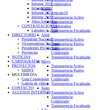
Informe 2023
Colaborativa
Informe 2022
Marzo
Informe 2021
Articulo19
Informe 2020
Transparencia Activa
Años Anteriores
Transparencia
CONTRATACIONES
Colaborativa
Literales i - 2020
Transparencia Focalizada
DIRECTORIO
Abril
Presidente Nacional
Transparencia Activa
Vicepresidenta Nacional
Transparencia Pasiva
Presidentes Provinciales
Transparencia
Provincias
Colaborativ
NOTICIAS
Transparencia Focalizada
CARTOGRAFIA
Mayo
PROYECTOS
Transparencia Activa
SHINY
Transparencia Pasiva
MULTIMEDIA
Transparencia
Guia Conagopare
Colaborativ
Galería de videos
Transparencia Focalizada
CONTACTO
Junio
ACCESOS INTERNOS
Transparencia Activa
Transparencia
Colaborativ
Transparencia Focalizada