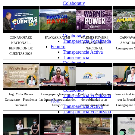
Colaborativ
Transparencia Focalizada
2025
Enero
Transparencia Activa
Transparencia
Colaborativ
CONAGOPARE
PAWKAR RAYMI
WARMIS POWER |
CARNAVA
Transparencia Focalizada
NACIONAL -
CONAGOPARE
AMAGUAN
Febrero
RENDICION DE
NACIONAL
Conagopare 
Transparencia Activa
CUENTAS 2023
Transparencia
Colaborativ
Transparencia Focalizada
Marzo
Transparencia Activa
Transparencia
Colaborativ
Ing. Yilda Rivera
Conagopare Nacional a
Prohibición de difusión
Foro virtual i
Transparencia Focalizada
Cavagnaro - Presidenta
las Juntas Parroquiales del
de publicidad a las
por la Presi
Abril
Nacional
Ecuador
instituciones públicas
Conagopare 
Transparencia Activa
Transparencia Focalizada
Transparencia
Colaborativ
Transparencia
Colaborativ