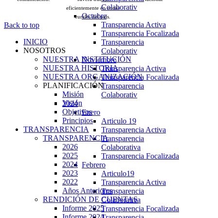
Colaborativ
eficientemente en zonas
Octubre
rurales del país.
Transparencia Activa
Back to top
Transparencia Focalizada
INICIO
Transparencia
NOSOTROS
Colaborativ
NUESTRA INSTITUCIÓN
Noviembre
NUESTRA HISTORIA
Transparencia Activa
NUESTRA ORGANIZACIÓN
Transparencia Focalizada
PLANIFICACIÓN
Transparencia
Misión
Colaborativ
Visión
2024
Objetivos
Enero
Principios
Articulo 19
TRANSPARENCIA
Transparencia Activa
TRANSPARENCIA
Transparencia
2026
Colaborativa
2025
Transparencia Focalizada
2024
Febrero
2023
Articulo19
2022
Transparencia Activa
Años Anteriores
Transparencia
RENDICIÓN DE CUENTAS
Colaborativa
Informe 2025
Transparencia Focalizada
Informe 2024
Transparencia