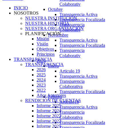
Colaborativ
INICIO
Octubre
NOSOTROS
Transparencia Activa
NUESTRA INSTITUCIÓN
Transparencia Focalizada
NUESTRA HISTORIA
Transparencia
NUESTRA ORGANIZACIÓN
Colaborativ
PLANIFICACIÓN
Noviembre
Misión
Transparencia Activa
Visión
Transparencia Focalizada
Objetivos
Transparencia
Principios
Colaborativ
TRANSPARENCIA
2024
TRANSPARENCIA
Enero
2026
Articulo 19
2025
Transparencia Activa
2024
Transparencia
2023
Colaborativa
2022
Transparencia Focalizada
Años Anteriores
Febrero
RENDICIÓN DE CUENTAS
Articulo19
Informe 2025
Transparencia Activa
Informe 2024
Transparencia
Informe 2023
Colaborativa
Informe 2022
Transparencia Focalizada
Informe 2021
Transparencia