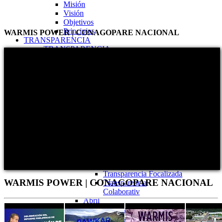
Misión
Visión
Objetivos
Principios
WARMIS POWER | CONAGOPARE NACIONAL
TRANSPARENCIA
TRANSPARENCIA
2026
Enero
Transparencia Activa
Transparencia Focalizada
Transparencia
Colaborativ
Febrero
Transparencia Activa
Transparencia Focalizada
Transparencia
Colaborativ
Marzo
Transparencia Activa
Transparencia Focalizada
WARMIS POWER | CONAGOPARE NACIONAL
Transparencia
Colaborativ
Abril
Transparencia Activa
Transparencia