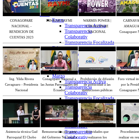
Colaborativ
Transparencia Focalizada
2025
Enero
CONAGOPARE
PAWKAR RAYMI
WARMIS POWER |
CARNAVA
Transparencia Activa
NACIONAL -
CONAGOPARE
AMAGUAN
Transparencia
RENDICION DE
NACIONAL
Conagopare 
Colaborativ
CUENTAS 2023
Transparencia Focalizada
Febrero
Transparencia Activa
Transparencia
Colaborativ
Transparencia Focalizada
Marzo
Ing. Yilda Rivera
Conagopare Nacional a
Prohibición de difusión
Foro virtual i
Transparencia Activa
Cavagnaro - Presidenta
las Juntas Parroquiales del
de publicidad a las
por la Presi
Transparencia
Nacional
Ecuador
instituciones públicas
Conagopare 
Colaborativ
Transparencia Focalizada
Abril
Transparencia Activa
Transparencia Focalizada
Transparencia
Colaborativ
Transparencia
Asistencia técnica Gad
Remuneración por parte
Actividades que
Procedimient
Colaborativ
Parroquial El Chobo
del Gobierno Nacional a
realizaron los
realizar en re