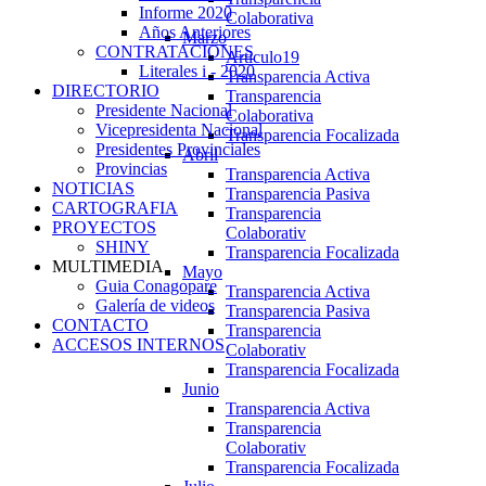
Informe 2020
Colaborativa
Años Anteriores
Marzo
CONTRATACIONES
Articulo19
Literales i - 2020
Transparencia Activa
DIRECTORIO
Transparencia
Presidente Nacional
Colaborativa
Vicepresidenta Nacional
Transparencia Focalizada
Presidentes Provinciales
Abril
Provincias
Transparencia Activa
NOTICIAS
Transparencia Pasiva
CARTOGRAFIA
Transparencia
PROYECTOS
Colaborativ
SHINY
Transparencia Focalizada
MULTIMEDIA
Mayo
Guia Conagopare
Transparencia Activa
Galería de videos
Transparencia Pasiva
CONTACTO
Transparencia
ACCESOS INTERNOS
Colaborativ
Transparencia Focalizada
Junio
Transparencia Activa
Transparencia
Colaborativ
Transparencia Focalizada