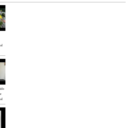
al
nido
e
al