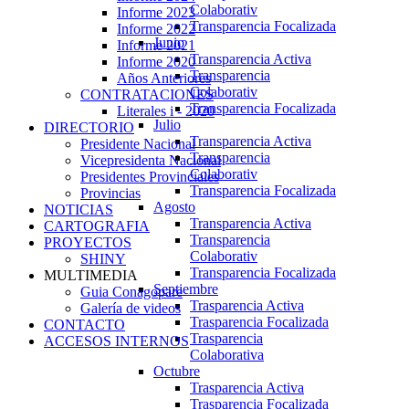
Colaborativ
Informe 2023
Transparencia Focalizada
Informe 2022
Junio
Informe 2021
Transparencia Activa
Informe 2020
Transparencia
Años Anteriores
Colaborativ
CONTRATACIONES
Transparencia Focalizada
Literales i - 2020
Julio
DIRECTORIO
Transparencia Activa
Presidente Nacional
Transparencia
Vicepresidenta Nacional
Colaborativ
Presidentes Provinciales
Transparencia Focalizada
Provincias
Agosto
NOTICIAS
Transparencia Activa
CARTOGRAFIA
Transparencia
PROYECTOS
Colaborativ
SHINY
Transparencia Focalizada
MULTIMEDIA
Septiembre
Guia Conagopare
Trasparencia Activa
Galería de videos
Trasparencia Focalizada
CONTACTO
Trasparencia
ACCESOS INTERNOS
Colaborativa
Octubre
Trasparencia Activa
Trasparencia Focalizada