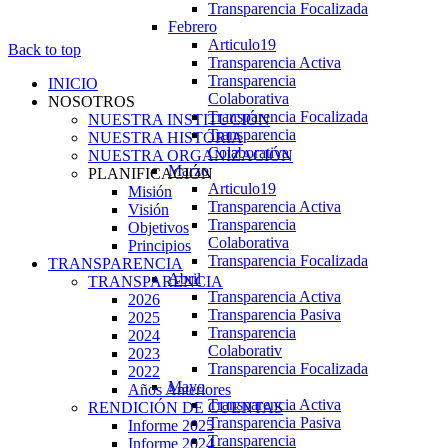
Transparencia Focalizada
Febrero
Articulo19
Back to top
Transparencia Activa
Transparencia
INICIO
Colaborativa
NOSOTROS
Transparencia Focalizada
NUESTRA INSTITUCIÓN
Transparencia
NUESTRA HISTORIA
Colaborativa
NUESTRA ORGANIZACIÓN
Marzo
PLANIFICACIÓN
Articulo19
Misión
Transparencia Activa
Visión
Transparencia
Objetivos
Colaborativa
Principios
Transparencia Focalizada
TRANSPARENCIA
Abril
TRANSPARENCIA
Transparencia Activa
2026
Transparencia Pasiva
2025
Transparencia
2024
Colaborativ
2023
Transparencia Focalizada
2022
Mayo
Años Anteriores
Transparencia Activa
RENDICIÓN DE CUENTAS
Transparencia Pasiva
Informe 2025
Transparencia
Informe 2024