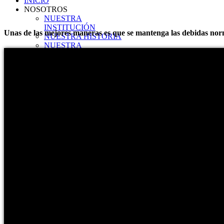
INICIO
NOSOTROS
NUESTRA
INSTITUCIÓN
Unas de las mejores maneras es que se mantenga las debidas no
NUESTRA HISTORIA
NUESTRA
ORGANIZACIÓN
PLANIFICACIÓN
Misión
Visión
Objetivos
Principios
TRANSPARENCIA
TRANSPARENCIA
2026
Enero
Transparencia Activa
Transparencia Focalizada
Transparencia
Colaborativ
Febrero
Transparencia Activa
Transparencia Focalizada
Transparencia
Colaborativ