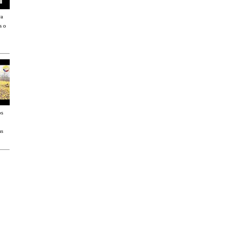
ra
s o
os
as