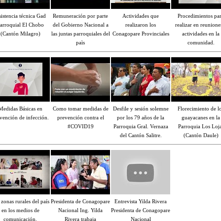
istencia técnica Gad
Remuneración por parte
Actividades que
Procedimientos pa
arroquial El Chobo
del Gobierno Nacional a
realizaron los
realizar en reunione
(Cantón Milagro)
las juntas parroquiales del
Conagopare Provinciales
actividades en la
paìs
comunidad.
Medidas Básicas en
Como tomar medidas de
Desfile y sesión solemne
Florecimiento de l
vención de infección.
prevención contra el
por los 79 años de la
guayacanes en la
#COVID19
Parroquia Gral. Vernaza
Parroquia Los Loj
del Cantón Salitre.
(Cantón Daule)
 zonas rurales del país
Presidenta de Conagopare
Entrevista Yilda Rivera
en los medios de
Nacional Ing. Yilda
Presidenta de Conagopare
comunicación.
Rivera trabaja
Nacional