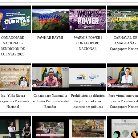
CONAGOPARE
PAWKAR RAYMI
WARMIS POWER |
CARNAVAL DE
NACIONAL -
CONAGOPARE
AMAGUAÑA -
RENDICION DE
NACIONAL
Conagopare Nacion
CUENTAS 2023
Ing. Yilda Rivera
Conagopare Nacional a
Prohibición de difusión
Foro virtual interve
vagnaro - Presidenta
las Juntas Parroquiales del
de publicidad a las
por la Presidenta d
Nacional
Ecuador
instituciones públicas
Conagopare Nacion